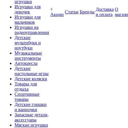
игрушки
Игрушки для
Доставка
О
девочек
Статьи
Бренды
Акции
и оплата
магаз
Игрушки для
мальчиков
Игрушки на
радиоуправлении
Детские
мультибуки и
ноутбуки
Музыкальные
инструменты
Автокресла
Детские
настольные игры
Детские коляски
Товары для
отдыха
Спортивные
товары
Детские горшки
и ванночки
Запасные детали,
аксессуары
Мягкие игрушки