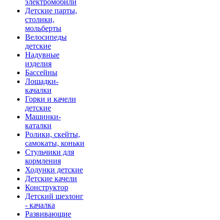
электромобили
Детские парты,
столики,
мольберты
Велосипеды
детские
Надувные
изделия
Бассейны
Лошадки-
качалки
Горки и качели
детские
Машинки-
каталки
Ролики, скейты,
самокаты, коньки
Стульчики для
кормления
Ходунки детские
Детские качели
Конструктор
Детский шезлонг
- качалка
Развивающие