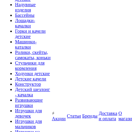
Надувные
изделия
Бассейны
Лошадки-
качалки
Горки и качели
детские
Машинки-
каталки
Ролики, скейты,
самокаты, коньки
Стульчики для
кормления
Ходунки детские
Детские качели
Конструктор
Детский шезлонг
- качалка
Развивающие
игрушки
Игрушки для
Доставка
О
девочек
Статьи
Бренды
Акции
и оплата
магаз
Игрушки для
мальчиков
Игрушки на