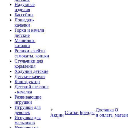
Надувные
изделия
Бассейны
Лошадки-
качалки
Горки и качели
детские
Машинки-
каталки
Ролики, скейты,
самокаты, коньки
Стульчики для
кормления
Ходунки детские
Детские качели
Конструктор
Детский шезлонг
- качалка
Развивающие
игрушки
Игрушки для
Доставка
О
девочек
Статьи
Бренды
Акции
и оплата
магаз
Игрушки для
мальчиков
Игрушки на