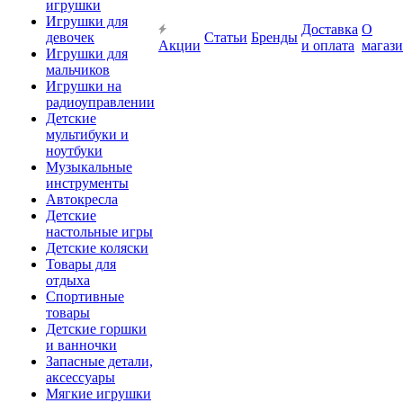
игрушки
Игрушки для
Доставка
О
девочек
Статьи
Бренды
Акции
и оплата
магаз
Игрушки для
мальчиков
Игрушки на
радиоуправлении
Детские
мультибуки и
ноутбуки
Музыкальные
инструменты
Автокресла
Детские
настольные игры
Детские коляски
Товары для
отдыха
Спортивные
товары
Детские горшки
и ванночки
Запасные детали,
аксессуары
Мягкие игрушки