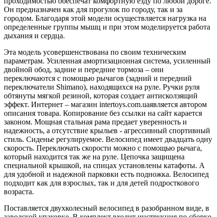
проходимостью обеспечат комфортную езду по любой дороге.
Он предназначен как для прогулок по городу, так и за
городом. Благодаря этой модели осуществляется нагрузка на
определенные группы мышц и при этом моделируется работа
дыхания и сердца.
Эта модель усовершенствована по своим техническим
параметрам. Усиленная амортизационная система, усиленный
двойной обод, задние и передние тормоза – они
переключаются с помощью рычагов (задний и передний
переключатели Shimano), находящихся на руле. Ручки руля
обтянуты мягкой резиной, которая создает антисколзящий
эффект. Интернет – магазин intertoys.com.uaявляется автором
описания товара. Копирование без ссылки на сайт карается
законом. Мощная стальная рама предает уверенность и
надежность, а отсутствие крыльев - агрессивный спортивный
стиль. Сиденье регулируемое. Велосипед имеет двадцать одну
скорость. Переключать скорости можно с помощью рычага,
который находится так же на руле. Цепочка защищена
специальной крышкой, на спицах установлены катафоты. А
для удобной и надежной парковки есть подножка. Велосипед
подходит как для взрослых, так и для детей подросткового
возраста.
Поставляется двухколесный велосипед в разобранном виде, в
заводской упаковке. В комплект входит инструкция по сборке.