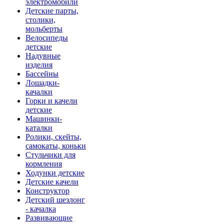
электромобили
Детские парты,
столики,
мольберты
Велосипеды
детские
Надувные
изделия
Бассейны
Лошадки-
качалки
Горки и качели
детские
Машинки-
каталки
Ролики, скейты,
самокаты, коньки
Стульчики для
кормления
Ходунки детские
Детские качели
Конструктор
Детский шезлонг
- качалка
Развивающие