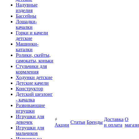
Надувные
изделия
Бассейны
Лошадки-
качалки
Горки и качели
детские
Машинки-
каталки
Ролики, скейты,
самокаты, коньки
Стульчики для
кормления
Ходунки детские
Детские качели
Конструктор
Детский шезлонг
- качалка
Развивающие
игрушки
Игрушки для
Доставка
О
девочек
Статьи
Бренды
Акции
и оплата
магаз
Игрушки для
мальчиков
Игрушки на