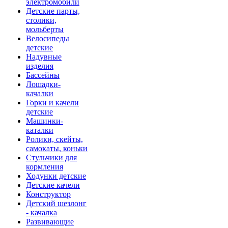
электромобили
Детские парты,
столики,
мольберты
Велосипеды
детские
Надувные
изделия
Бассейны
Лошадки-
качалки
Горки и качели
детские
Машинки-
каталки
Ролики, скейты,
самокаты, коньки
Стульчики для
кормления
Ходунки детские
Детские качели
Конструктор
Детский шезлонг
- качалка
Развивающие