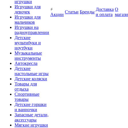
игрушки
Игрушки для
Доставка
О
девочек
Статьи
Бренды
Акции
и оплата
магаз
Игрушки для
мальчиков
Игрушки на
радиоуправлении
Детские
мультибуки и
ноутбуки
Музыкальные
инструменты
Автокресла
Детские
настольные игры
Детские коляски
Товары для
отдыха
Спортивные
товары
Детские горшки
и ванночки
Запасные детали,
аксессуары
Мягкие игрушки