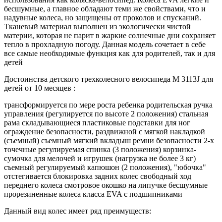
бесшумные, а главное обладают теми же свойствами, что и
надувные колеса, но защищены от проколов и спусканий.
Тканевый материал выполнен из экологически чистой
материи, которая не парит в жаркие солнечные дни сохраняет
тепло в прохладную погоду. Данная модель сочетает в себе
все самые необходимые функция как для родителей, так и для
детей
Достоинства детского трехколесного велосипеда M 3113J для
детей от 10 месяцев :
трансформируется по мере роста ребенка родительская ручка
управления (регулируется по высоте 2 положения) стальная
рама складывающиеся пластиковые подставки для ног
ограждение безопасности, раздвижной с мягкой накладкой
(съемный) съемный мягкий вкладыш ремни безопасности 2-х
точечные регулируемая спинка (3 положения) корзинка-
сумочка для мелочей и игрушек (нагрузка не более 3 кг)
съемный регулируемый капюшон (2 положения), "юбочка"
отстегивается блокировка задних колес свободный ход
переднего колеса смотровое окошко на липучке бесшумные
прорезиненные колеса класса EVA с подшипниками
Данный вид колес имеет ряд преимуществ: