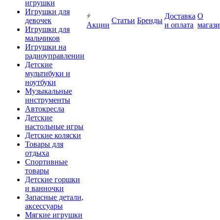
игрушки
Игрушки для
Доставка
О
девочек
Статьи
Бренды
Акции
и оплата
магаз
Игрушки для
мальчиков
Игрушки на
радиоуправлении
Детские
мультибуки и
ноутбуки
Музыкальные
инструменты
Автокресла
Детские
настольные игры
Детские коляски
Товары для
отдыха
Спортивные
товары
Детские горшки
и ванночки
Запасные детали,
аксессуары
Мягкие игрушки