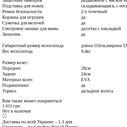
Защитный бамперок
раздвижной с мягкой н
Подставка для ножек
складывающаяся, с нес
Ремни безопасности
2-х точечный
Корзина для игрушек
да
Сумочка для мелочей
да
Смотровое окошко для мамы
да/сетка с накладкой
Звоночек
да
Габаритный размер велосипеда
длина 110см,ширина 53
Вес велосипеда
9,4кг
Размер колес:
Переднее
28см
Задние
24см
Материал колес
EVA
Подшипники
да
Тормоз
да/задние колеса
Вам также может понравиться
1 611
грн
Нет в наличии
Доставка по всей Украине – 1-3 дня
Стоимость – по тарифам Новой Почты