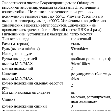
Экологически чистые Водонепроницаемые Обладают
высокими амортизирующими свойствами Эластичные и
износостойкие Не теряют эластичность при условиях
пониженной температуры : до -55°C. Упругие Устойчивы к
высоким температурам: до +90°C. Устойчивы к воздействию
химических веществ/нефтепродуктов. Диэлектрик - не
проводят электрический ток. Легкий (легче ПВХ в 4 раза).
Гигиенничны, устойчивы к бактериям, легко моются
Тип велосипеда
колясочный
Рама (материал)
сталь
Руль (высота min/max)
59см/64см
Накладки на руле
да
Ручка для родителей
двойная усиленная, с
высота MIN/MAX
94см/100см
кол-во положений
2
Сидение
регулируемое (ближе-да
высота MIN/MAX
34см
кол-во положений сиденья -расст.от
2
руля
Мягкая накладка на сиденье
да
высокая, регулируемая,
Спинка
подголовником
кол-во положений спинки
3