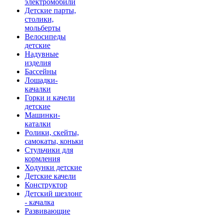
электромобили
Детские парты,
столики,
мольберты
Велосипеды
детские
Надувные
изделия
Бассейны
Лошадки-
качалки
Горки и качели
детские
Машинки-
каталки
Ролики, скейты,
самокаты, коньки
Стульчики для
кормления
Ходунки детские
Детские качели
Конструктор
Детский шезлонг
- качалка
Развивающие