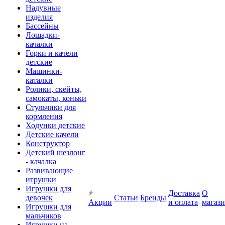
Надувные
изделия
Бассейны
Лошадки-
качалки
Горки и качели
детские
Машинки-
каталки
Ролики, скейты,
самокаты, коньки
Стульчики для
кормления
Ходунки детские
Детские качели
Конструктор
Детский шезлонг
- качалка
Развивающие
игрушки
Игрушки для
Доставка
О
девочек
Статьи
Бренды
Акции
и оплата
магаз
Игрушки для
мальчиков
Игрушки на