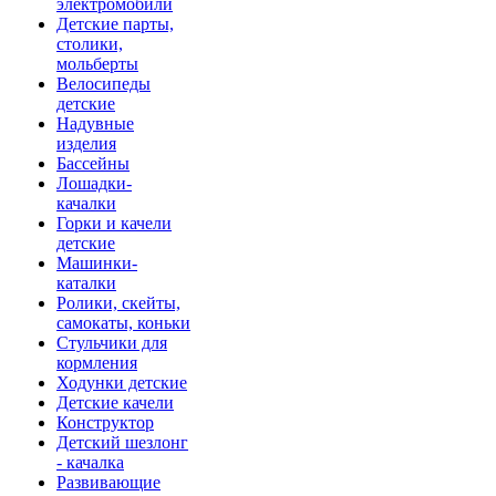
электромобили
Детские парты,
столики,
мольберты
Велосипеды
детские
Надувные
изделия
Бассейны
Лошадки-
качалки
Горки и качели
детские
Машинки-
каталки
Ролики, скейты,
самокаты, коньки
Стульчики для
кормления
Ходунки детские
Детские качели
Конструктор
Детский шезлонг
- качалка
Развивающие