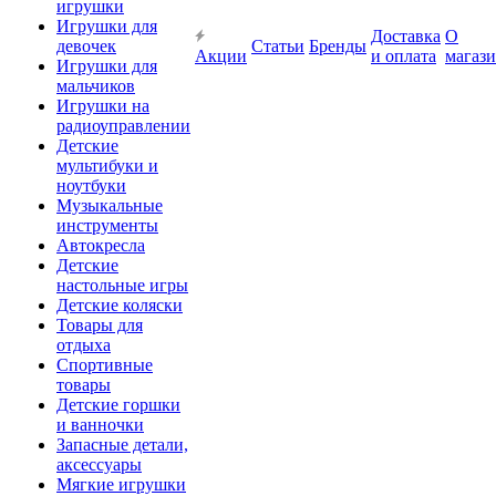
игрушки
Игрушки для
Доставка
О
девочек
Статьи
Бренды
Акции
и оплата
магаз
Игрушки для
мальчиков
Игрушки на
радиоуправлении
Детские
мультибуки и
ноутбуки
Музыкальные
инструменты
Автокресла
Детские
настольные игры
Детские коляски
Товары для
отдыха
Спортивные
товары
Детские горшки
и ванночки
Запасные детали,
аксессуары
Мягкие игрушки