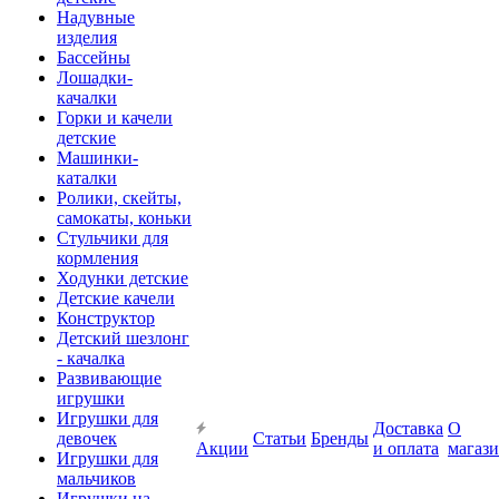
Надувные
изделия
Бассейны
Лошадки-
качалки
Горки и качели
детские
Машинки-
каталки
Ролики, скейты,
самокаты, коньки
Стульчики для
кормления
Ходунки детские
Детские качели
Конструктор
Детский шезлонг
- качалка
Развивающие
игрушки
Игрушки для
Доставка
О
девочек
Статьи
Бренды
Акции
и оплата
магаз
Игрушки для
мальчиков
Игрушки на