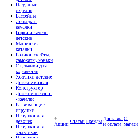
Надувные
изделия
Бассейны
Лошадки-
качалки
Горки и качели
детские
Машинки-
каталки
Ролики, скейты,
самокаты, коньки
Стульчики для
кормления
Ходунки детские
Детские качели
Конструктор
Детский шезлонг
- качалка
Развивающие
игрушки
Игрушки для
Доставка
О
девочек
Статьи
Бренды
Акции
и оплата
магаз
Игрушки для
мальчиков
Игрушки на