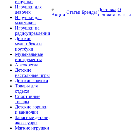
игрушки
Игрушки для
Доставка
О
девочек
Статьи
Бренды
Акции
и оплата
магаз
Игрушки для
мальчиков
Игрушки на
радиоуправлении
Детские
мультибуки и
ноутбуки
Музыкальные
инструменты
Автокресла
Детские
настольные игры
Детские коляски
Товары для
отдыха
Спортивные
товары
Детские горшки
и ванночки
Запасные детали,
аксессуары
Мягкие игрушки