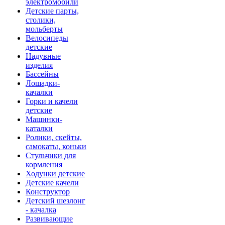
электромобили
Детские парты,
столики,
мольберты
Велосипеды
детские
Надувные
изделия
Бассейны
Лошадки-
качалки
Горки и качели
детские
Машинки-
каталки
Ролики, скейты,
самокаты, коньки
Стульчики для
кормления
Ходунки детские
Детские качели
Конструктор
Детский шезлонг
- качалка
Развивающие