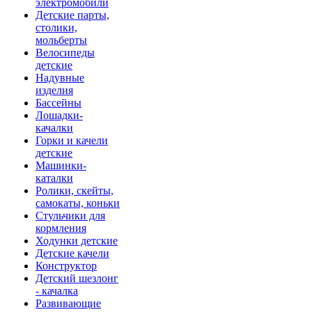
электромобили
Детские парты,
столики,
мольберты
Велосипеды
детские
Надувные
изделия
Бассейны
Лошадки-
качалки
Горки и качели
детские
Машинки-
каталки
Ролики, скейты,
самокаты, коньки
Стульчики для
кормления
Ходунки детские
Детские качели
Конструктор
Детский шезлонг
- качалка
Развивающие