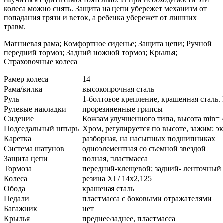
колеса можно снять. Защита на цепи убережет механизм от
попадания грязи и веток, а ребенка убережет от лишних
травм.
Магниевая рама; Комфортное сиденье; Защита цепи; Ручной
передний тормоз; Задний ножной тормоз; Крылья;
Страховочные колеса
Рамер колеса
14
Рама/вилка
высокопрочная сталь
Руль
1-болтовое крепление, крашенная сталь.
Рулевые накладки
прорезиненные грипсы
Сидение
Кожзам улучшенного типа, высота min= 
Подседальный штырь
Хром, регулируется по высоте, зажим: э
Каретка
разборная, на насыпных подшипниках
Система шатунов
одноэлементная со съемной звездой
Защита цепи
полная, пластмасса
Тормоза
передний-клещевой; задний- ленточный
Колеса
резина XJ / 14х2,125
Обода
крашеная сталь
Педали
пластмасса с боковыми отражателями
Багажник
нет
Крылья
преднее/заднее, пластмасса