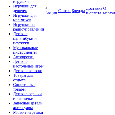
игрушки
Игрушки для
Доставка
О
девочек
Статьи
Бренды
Акции
и оплата
магаз
Игрушки для
мальчиков
Игрушки на
радиоуправлении
Детские
мультибуки и
ноутбуки
Музыкальные
инструменты
Автокресла
Детские
настольные игры
Детские коляски
Товары для
отдыха
Спортивные
товары
Детские горшки
и ванночки
Запасные детали,
аксессуары
Мягкие игрушки