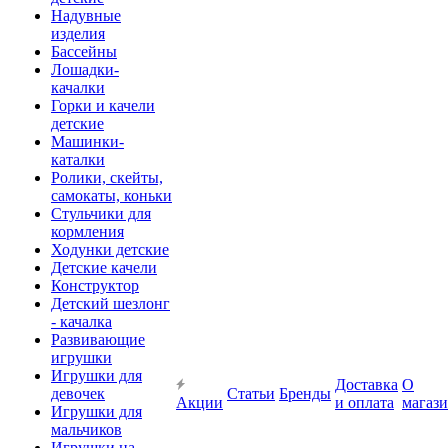
Надувные
изделия
Бассейны
Лошадки-
качалки
Горки и качели
детские
Машинки-
каталки
Ролики, скейты,
самокаты, коньки
Стульчики для
кормления
Ходунки детские
Детские качели
Конструктор
Детский шезлонг
- качалка
Развивающие
игрушки
Игрушки для
Доставка
О
девочек
Статьи
Бренды
Акции
и оплата
магаз
Игрушки для
мальчиков
Игрушки на