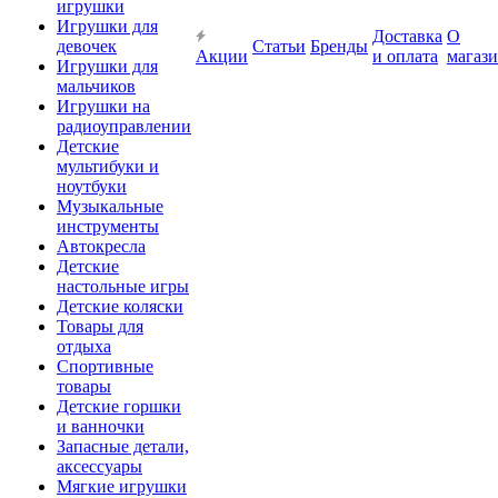
игрушки
Игрушки для
Доставка
О
девочек
Статьи
Бренды
Акции
и оплата
магаз
Игрушки для
мальчиков
Игрушки на
радиоуправлении
Детские
мультибуки и
ноутбуки
Музыкальные
инструменты
Автокресла
Детские
настольные игры
Детские коляски
Товары для
отдыха
Спортивные
товары
Детские горшки
и ванночки
Запасные детали,
аксессуары
Мягкие игрушки