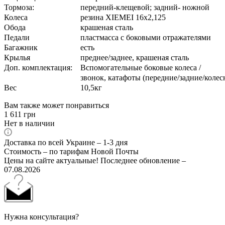
Тормоза:
передний-клещевой; задний- ножной
Колеса
резина XIEMEI 16х2,125
Обода
крашеная сталь
Педали
пластмасса с боковыми отражателями
Багажник
есть
Крылья
преднее/заднее, крашеная сталь
Доп. комплектация:
Вспомогательные боковые колеса /
звонок, катафоты (передние/задние/колес
Вес
10,5кг
Вам также может понравиться
1 611
грн
Нет в наличии
Доставка по всей Украине – 1-3 дня
Стоимость – по тарифам Новой Почты
Цены на сайте актуальные! Последнее обновление –
07.08.2026
Нужна консультация?