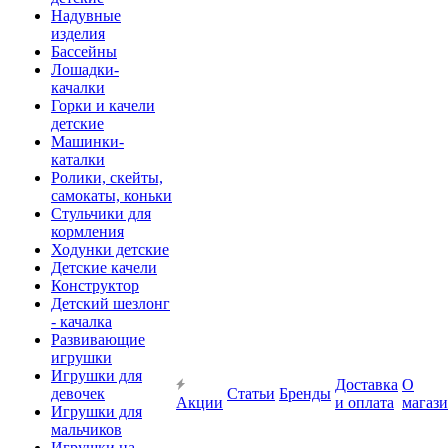
Надувные
изделия
Бассейны
Лошадки-
качалки
Горки и качели
детские
Машинки-
каталки
Ролики, скейты,
самокаты, коньки
Стульчики для
кормления
Ходунки детские
Детские качели
Конструктор
Детский шезлонг
- качалка
Развивающие
игрушки
Игрушки для
Доставка
О
девочек
Статьи
Бренды
Акции
и оплата
магаз
Игрушки для
мальчиков
Игрушки на