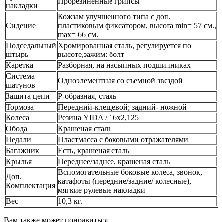
Прорезиненные грипсы
накладки
Кожзам улучшенного типа с доп.
Сидение
пластиковым фиксатором, высота min= 57 см.,
max= 66 см.
Подседальный
Хромированная сталь, регулируется по
штырь
высоте,зажим: болт
Каретка
Разборная, на насыпных подшипниках
Система
Одноэлементная со съемной звездой
шатунов
Защита цепи
Р-образная, сталь
Тормоза
Передний-клещевой; задний- ножной
Колеса
Резина YIDA / 16х2,125
Обода
Крашеная сталь
Педали
Пластмасса с боковыми отражателями
Багажник
Есть, крашеная сталь
Крылья
Переднее/заднее, крашеная сталь
Вспомогательные боковые колеса, звонок,
Доп.
катафоты (передние/задние/ колесные),
Комплектация
мягкие рулевые накладки
Вес
10,3 кг.
Вам также может понравиться