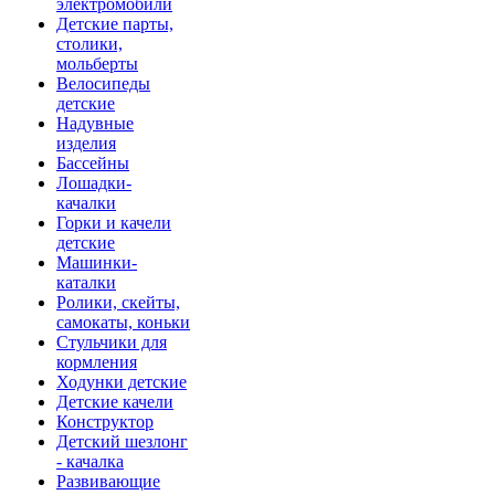
электромобили
Детские парты,
столики,
мольберты
Велосипеды
детские
Надувные
изделия
Бассейны
Лошадки-
качалки
Горки и качели
детские
Машинки-
каталки
Ролики, скейты,
самокаты, коньки
Стульчики для
кормления
Ходунки детские
Детские качели
Конструктор
Детский шезлонг
- качалка
Развивающие